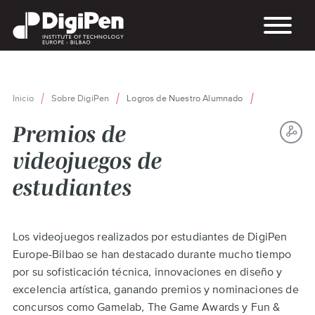
Pasar
al
contenido
principal
Inicio
Sobre DigiPen
Logros de Nuestro Alumnado
Ruta
de
Premios de
navegación
S
videojuegos de
TH
estudiantes
P
Back
Los videojuegos realizados por estudiantes de DigiPen
to
top
Europe-Bilbao se han destacado durante mucho tiempo
por su sofisticación técnica, innovaciones en diseño y
excelencia artística, ganando premios y nominaciones de
concursos como Gamelab, The Game Awards y Fun &