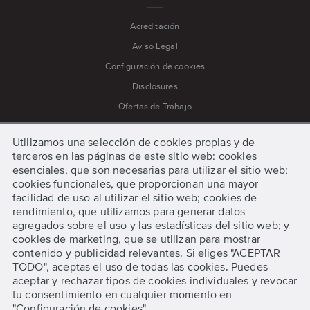
Acreditación
Aviso Legal
Configuración de cookies
Disclosures
Ofertas de Trabajo
Política de cookies
Utilizamos una selección de cookies propias y de
Política de privacidad
terceros en las páginas de este sitio web: cookies
Prensa
esenciales, que son necesarias para utilizar el sitio web;
cookies funcionales, que proporcionan una mayor
Procedimiento para Quejas y Apelaciones
facilidad de uso al utilizar el sitio web; cookies de
Procedimientos de Emergencia
rendimiento, que utilizamos para generar datos
agregados sobre el uso y las estadísticas del sitio web; y
Términos y condiciones
cookies de marketing, que se utilizan para mostrar
contenido y publicidad relevantes. Si eliges "ACEPTAR
TODO", aceptas el uso de todas las cookies. Puedes
Comenzar
aceptar y rechazar tipos de cookies individuales y revocar
tu consentimiento en cualquier momento en
"Configuración de cookies".
Solicita información