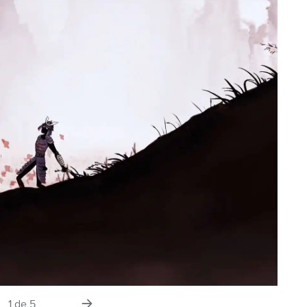
tiva
la
1
de
5
siguiente