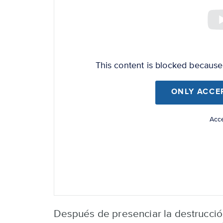
top
video
URL
This content is blocked becaus
ONLY ACCE
Acce
Después de presenciar la destrucció