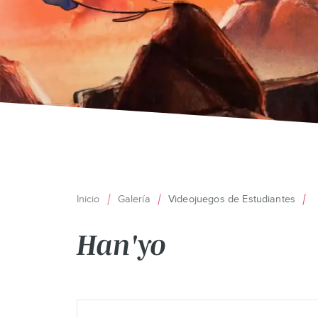
Inicio
Galería
Videojuegos de Estudiantes
Ruta
Han'yo
de
navegación
Back
to
Remote