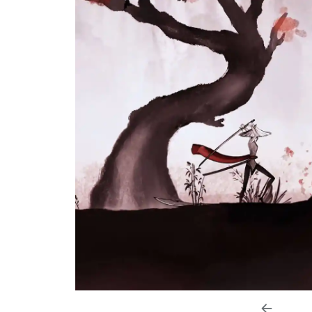
diaposi
anterior