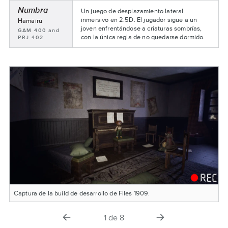
Numbra
Un juego de desplazamiento lateral
inmersivo en 2.5D. El jugador sigue a un
Nombre
Hamairu
del
joven enfrentándose a criaturas sombrías,
Asignaturas:
GAM 400 and
equipo:
con la única regla de no quedarse dormido.
PRJ 402
Captura de la build de desarrollo de Files 1909.
diapositiva
la
1
de
8
anterior
siguiente
diapositiva