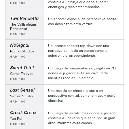
del
controla a un ninja que debe superar
Asignaturas:
GAM 100
equipo:
enemigos y recolectar monedas.
TwinVendetta
Un shooter espacial de perspectiva cenital
con desplazamiento vertical.
Nombre
The Vallisoletan
del
Pensionist
equipo:
Asignaturas:
GAM 100
NoSignal
Un intenso shooter top-down con una
narrativa centrada en temas como la
Nombre
Nullptr Studios
del
adicción y el arrepentimiento.
Asignaturas:
GAM 100
equipo:
Silent Thief
Un juego de rompecabezas y sigilo en 2D
donde el jugador evita ser capturado
Game
Game Thieves
Team:
mientras roba en un edificio.
Asignaturas:
GAM 100
Last Sensei
Una mezcla de shooter y sigilo en
perspectiva cenital, con enemigos y acción
Nombre
Sensei Studio
del
dinámica.
Asignaturas:
GAM 100
equipo:
Croak Creak
Un juego de plataformas donde el jugador
controla a una rana que salta por un gran
Nombre
Tap Pol
del
árbol mientras evita caídas.
Asignaturas:
GAM 100
equipo: