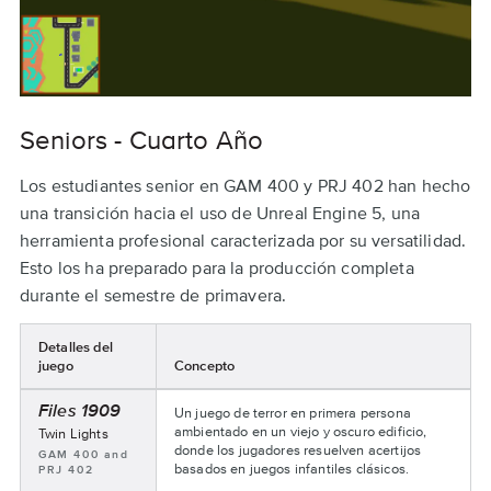
Seniors - Cuarto Año
Los estudiantes senior en GAM 400 y PRJ 402 han hecho
una transición hacia el uso de Unreal Engine 5, una
herramienta profesional caracterizada por su versatilidad.
Esto los ha preparado para la producción completa
durante el semestre de primavera.
Detalles del
juego
Concepto
Vertical
Files 1909
Un juego de terror en primera persona
Slice
ambientado en un viejo y oscuro edificio,
Nombre
Twin Lights
Presentations
del
donde los jugadores resuelven acertijos
Asignaturas:
GAM 400 and
equipo:
basados en juegos infantiles clásicos.
PRJ 402