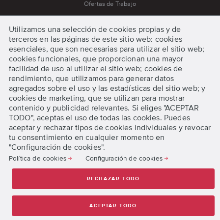
Ofertas de Trabajo
Política de cookies
Utilizamos una selección de cookies propias y de
Política de privacidad
terceros en las páginas de este sitio web: cookies
Prensa
esenciales, que son necesarias para utilizar el sitio web;
cookies funcionales, que proporcionan una mayor
Procedimiento para Quejas y Apelaciones
facilidad de uso al utilizar el sitio web; cookies de
Procedimientos de Emergencia
rendimiento, que utilizamos para generar datos
agregados sobre el uso y las estadísticas del sitio web; y
Términos y condiciones
cookies de marketing, que se utilizan para mostrar
contenido y publicidad relevantes. Si eliges "ACEPTAR
TODO", aceptas el uso de todas las cookies. Puedes
Comenzar
aceptar y rechazar tipos de cookies individuales y revocar
tu consentimiento en cualquier momento en
"Configuración de cookies".
Solicita información
Política de cookies
Configuración de cookies
Preinscríbete Online
RECHAZAR TODO
© 2026 DigiPen, Todos los derechos reservados.
ACEPTAR TODO