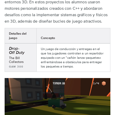
entornos 3D. En estos proyectos los alumnos usaron
motores personalizados creados con C++ y abordaron
desafíos como la implementar sistemas gráficos y físicos
en 3D, además de diseñar bucles de juego atractivos.
Detalles del
juego
Concepto
Vertical
Drop-
Un juego de conducción y entregas en el
Slice
Off Duty
que los jugadores controlan a un repartidor
Presentations
Nombre
equipado con un “cañón lanza-paquetes»
The Bill
del
Collectors
enfrentándose a obstáculos para entregar
equipo:
los paquetes a tiempo.
Asignaturas:
GAM 300