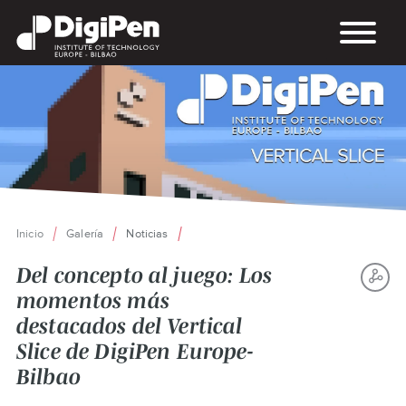
Pasar
al
contenido
principal
Inicio
Galería
Noticias
Ruta
de
Del concepto al juego: Los
navegación
momentos más
S
destacados del Vertical
TH
Slice de DigiPen Europe-
P
Bilbao