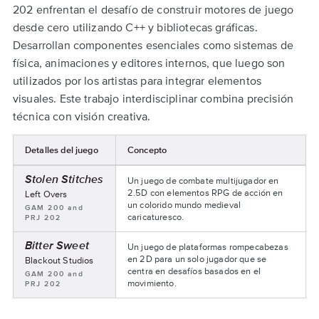
202 enfrentan el desafío de construir motores de juego
desde cero utilizando C++ y bibliotecas gráficas.
Desarrollan componentes esenciales como sistemas de
física, animaciones y editores internos, que luego son
utilizados por los artistas para integrar elementos
visuales. Este trabajo interdisciplinar combina precisión
técnica con visión creativa.
Detalles del juego
Concepto
Vertical
Stolen Stitches
Un juego de combate multijugador en
Slice
2.5D con elementos RPG de acción en
Nombre
Left Overs
Presentations
del
un colorido mundo medieval
Asignaturas:
GAM 200 and
equipo:
caricaturesco.
PRJ 202
Bitter Sweet
Un juego de plataformas rompecabezas
en 2D para un solo jugador que se
Nombre
Blackout Studios
del
centra en desafíos basados en el
Asignaturas:
GAM 200 and
equipo:
movimiento.
PRJ 202