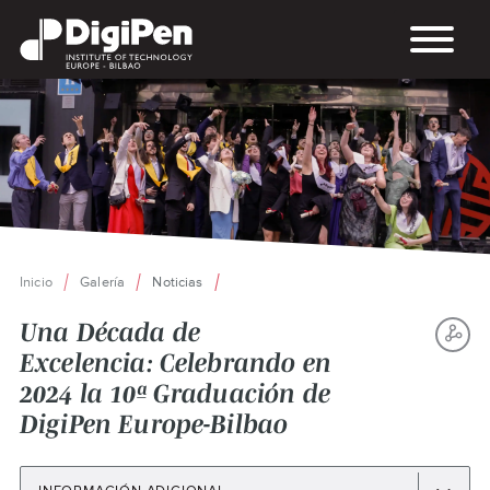
Pasar
al
contenido
principal
Inicio
Galería
Noticias
Ruta
de
Una Década de
navegación
Excelencia: Celebrando en
S
2024 la 10ª Graduación de
TH
DigiPen Europe-Bilbao
P