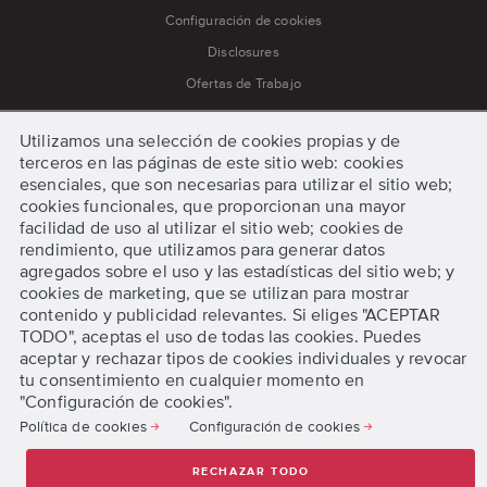
Configuración de cookies
Disclosures
Ofertas de Trabajo
Política de cookies
Utilizamos una selección de cookies propias y de
Política de privacidad
terceros en las páginas de este sitio web: cookies
Prensa
esenciales, que son necesarias para utilizar el sitio web;
cookies funcionales, que proporcionan una mayor
Procedimiento para Quejas y Apelaciones
facilidad de uso al utilizar el sitio web; cookies de
Procedimientos de Emergencia
rendimiento, que utilizamos para generar datos
agregados sobre el uso y las estadísticas del sitio web; y
Términos y condiciones
cookies de marketing, que se utilizan para mostrar
contenido y publicidad relevantes. Si eliges "ACEPTAR
TODO", aceptas el uso de todas las cookies. Puedes
Comenzar
aceptar y rechazar tipos de cookies individuales y revocar
tu consentimiento en cualquier momento en
"Configuración de cookies".
Solicita información
Política de cookies
Configuración de cookies
Preinscríbete Online
RECHAZAR TODO