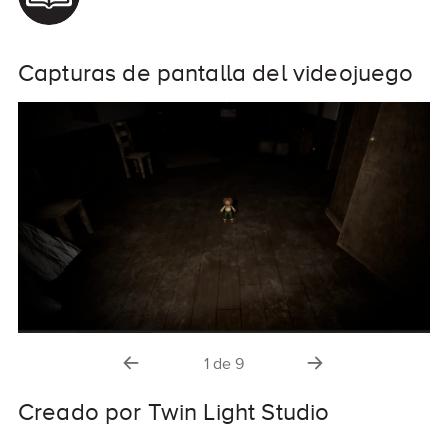
Capturas de pantalla del videojuego
diapositiva
la
1
de
9
anterior
siguiente
diapositiva
Creado por Twin Light Studio