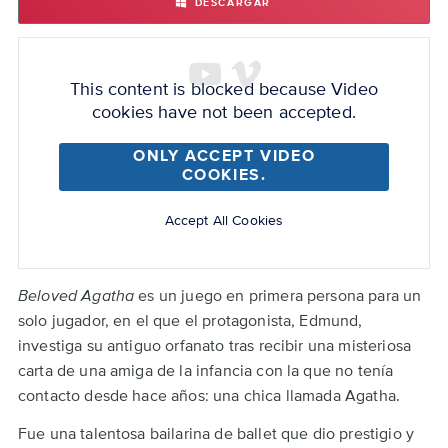
DESCARGAR
BELOVED
AGATHA
Back
Remote
to
video
top
This content is blocked because Video
URL
cookies have not been accepted.
ONLY ACCEPT VIDEO
COOKIES.
Accept All Cookies
Beloved Agatha
es un juego en primera persona para un
solo jugador, en el que el protagonista, Edmund,
investiga su antiguo orfanato tras recibir una misteriosa
carta de una amiga de la infancia con la que no tenía
contacto desde hace años: una chica llamada Agatha.
Fue una talentosa bailarina de ballet que dio prestigio y