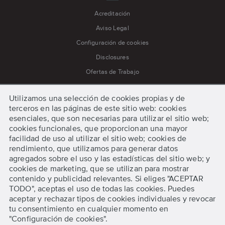
Acreditación
Aviso Legal
Configuración de cookies
Disclosures
Ofertas de Trabajo
Política de cookies
Utilizamos una selección de cookies propias y de
Política de privacidad
terceros en las páginas de este sitio web: cookies
Prensa
esenciales, que son necesarias para utilizar el sitio web;
cookies funcionales, que proporcionan una mayor
Procedimiento para Quejas y Apelaciones
facilidad de uso al utilizar el sitio web; cookies de
Procedimientos de Emergencia
rendimiento, que utilizamos para generar datos
agregados sobre el uso y las estadísticas del sitio web; y
Términos y condiciones
cookies de marketing, que se utilizan para mostrar
contenido y publicidad relevantes. Si eliges "ACEPTAR
TODO", aceptas el uso de todas las cookies. Puedes
Comenzar
aceptar y rechazar tipos de cookies individuales y revocar
tu consentimiento en cualquier momento en
"Configuración de cookies".
Solicita información