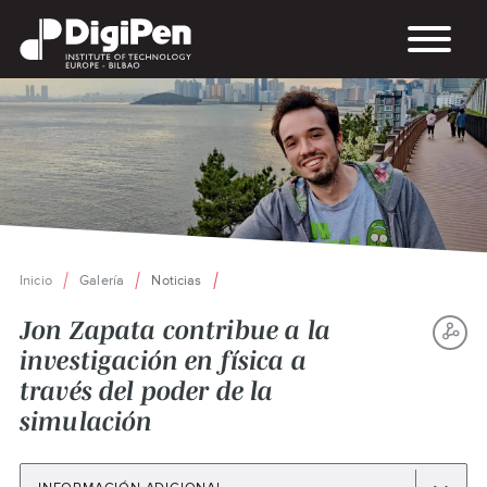
Pasar
al
contenido
principal
Inicio
Galería
Noticias
Ruta
de
Jon Zapata contribue a la
navegación
investigación en física a
S
través del poder de la
TH
simulación
P