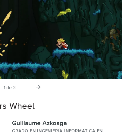
tiva
la
1
de
3
siguiente
diapositiva
rs Wheel
Guillaume Azkoaga
GRADO EN INGENIERÍA INFORMÁTICA EN