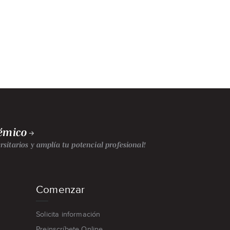
démico
sitarios y amplía tu potencial profesional!
Comenzar
Solicita información
Preinscríbete Online