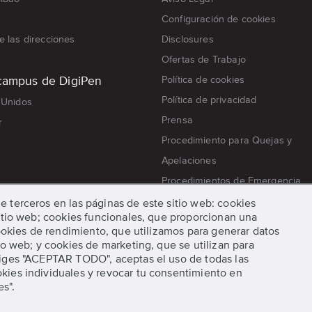
Configuración de cookies
 las direcciones
Disclosures
Ofertas de Trabajo
campus de DigiPen
Política de cookies
Política de privacidad
 Unidos
Prensa
r
Procedimiento para Quejas y
Apelaciones
Procedimientos de Emergencia
Términos y condiciones
e terceros en las páginas de este sitio web: cookies
 sitio web; cookies funcionales, que proporcionan una
 cookies de rendimiento, que utilizamos para generar datos
tio web; y cookies de marketing, que se utilizan para
eliges "ACEPTAR TODO", aceptas el uso de todas las
© 2026 DigiPen, Todos los derechos reservados.
kies individuales y revocar tu consentimiento en
s".