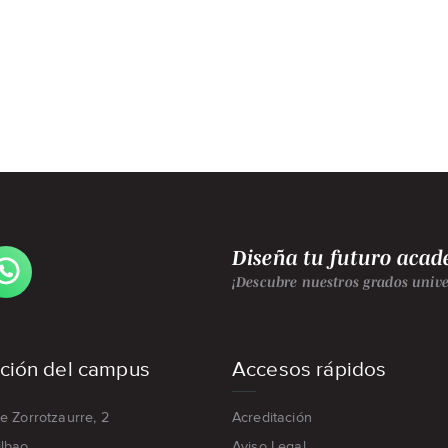
R
Diseña tu futuro aca
GINA
¡Descubre nuestros grados univer
ATSAPP
GIPEN
ROPE-
ción del campus
Accesos rápidos
LBAO
e Zorrotzaurre, 2
Acreditación
ilbao
Aviso Legal