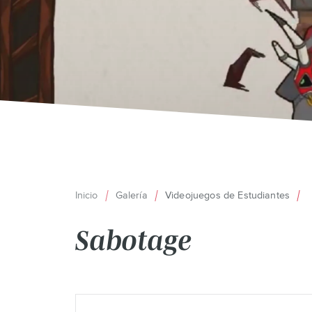
Inicio
Galería
Videojuegos de Estudiantes
Ruta
Sabotage
de
navegación
Back
to
Remote