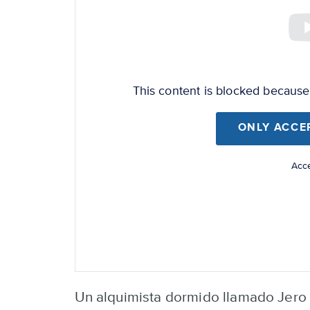
top
video
URL
This content is blocked becaus
ONLY ACCE
Acce
Un alquimista dormido llamado Jero