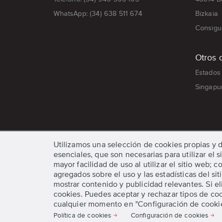
WhatsApp: (34) 638 511 674
Bizkaia
Consigue
Otros 
Estados
Singapu
Utilizamos una selección de cookies propias y d
esenciales, que son necesarias para utilizar el
mayor facilidad de uso al utilizar el sitio web;
agregados sobre el uso y las estadísticas del si
mostrar contenido y publicidad relevantes. Si 
cookies. Puedes aceptar y rechazar tipos de coo
cualquier momento en "Configuración de cookie
Política de cookies
Configuración de cookies