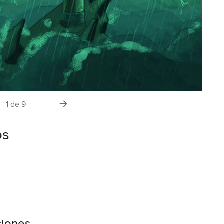
tiva
la
1
de
9
siguiente
diapositiva
os
ciones