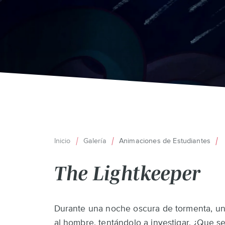
Inicio
Galería
Animaciones de Estudiantes
Ruta
The Lightkeeper
de
navegación
Back
Durante una noche oscura de tormenta, un 
to
al hombre, tentándolo a investigar. ¿Que s