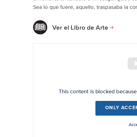
top
Sea lo que fuere, aquello, traspasaba la 
Ver el Libro de Arte
Remote
video
URL
This content is blocked becaus
ONLY ACCE
Acce