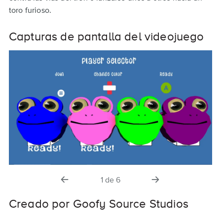
toro furioso.
Capturas de pantalla del videojuego
diapositiva
la
1
de
6
anterior
siguiente
diapositiva
Creado por Goofy Source Studios