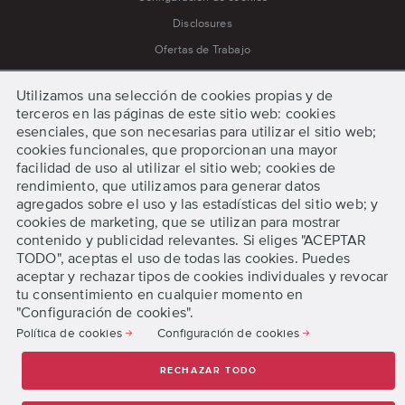
Disclosures
Ofertas de Trabajo
Política de cookies
Utilizamos una selección de cookies propias y de
Política de privacidad
terceros en las páginas de este sitio web: cookies
Prensa
esenciales, que son necesarias para utilizar el sitio web;
cookies funcionales, que proporcionan una mayor
Procedimiento para Quejas y Apelaciones
facilidad de uso al utilizar el sitio web; cookies de
Procedimientos de Emergencia
rendimiento, que utilizamos para generar datos
agregados sobre el uso y las estadísticas del sitio web; y
Términos y condiciones
cookies de marketing, que se utilizan para mostrar
contenido y publicidad relevantes. Si eliges "ACEPTAR
TODO", aceptas el uso de todas las cookies. Puedes
Comenzar
aceptar y rechazar tipos de cookies individuales y revocar
tu consentimiento en cualquier momento en
"Configuración de cookies".
Solicita información
Política de cookies
Configuración de cookies
Preinscríbete Online
RECHAZAR TODO
© 2026 DigiPen, Todos los derechos reservados.