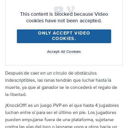
Back
Remote
to
video
top
This content is blocked because Video
URL
cookies have not been accepted.
ONLY ACCEPT VIDEO
COOKIES.
Accept All Cookies
Después de caer en un círculo de obstáculos
indescriptibles, las ranas tendrán que luchar hasta la
muerte, ya que al ganador se le concederá el regalo de
la libertad.
¡KnockOff! es un juego PVP en el que hasta 4 jugadores
luchan entre sí para ser el último en pie. Los jugadores
pueden empujarse fuera de una plataforma, sujetarse
contra las vías del tren o lanzarse unos a otros hacia un